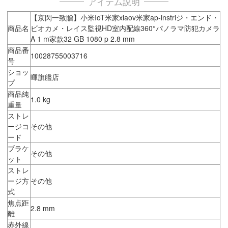
アイテム説明
【京閃一致贈】小米IoT米家xiaov米家ap-instriジ・エンド・
商品名
ビオカメ・レイス監視HD室内配線360°パノラマ防犯カメラ
A 1 m家款32 GB 1080 p 2.8 mm
商品番
10028755003716
号
ショッ
暉旗艦店
プ
商品純
1.0 kg
重量
ストレ
ージコ
その他
ード
ブラケ
その他
ット
ストレ
ージ方
その他
式
焦点距
2.8 mm
離
赤外線