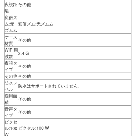
夜視距
その他
離
変倍ズ
ム:无
変倍ズム:无ズムム
ズムム
ケース
その他
材質
WIFI周
2.4 G
波数
夜視タ
その他
イプ
その他
その他
防水レ
防水はサポートされていません。
ベル
適用面
その他
積
音声タ
その他
イプ
ピクセ
ピクセル:100 W
ル:100
W