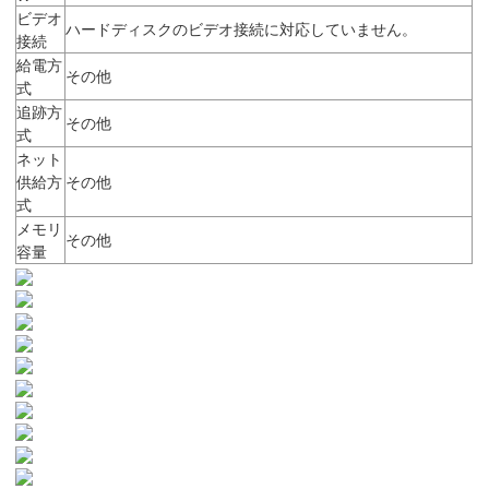
ビデオ
ハードディスクのビデオ接続に対応していません。
接続
給電方
その他
式
追跡方
その他
式
ネット
供給方
その他
式
メモリ
その他
容量