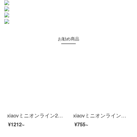
お勧め商品
xiaovミニオンライン2 K防犯カマ家インテリング连动パノララマHDワイヤwifi家庭リモナイト监视【小米IOT连动】xiaov 2 Kビデオ
xiaovミニオンライン连动家庭用防犯カメラ心享版
¥1212~
¥755~