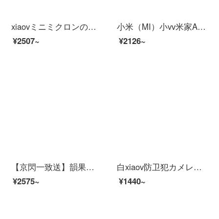
xiaovミニミクロンの家インテリーと連動したHDアウドゥア雲台防衛犯カメラ家2 k赤外線夜間テレビワイアレンテーネットネットショッピング（裕福な家庭--32-64日間録画可能）
小米（MI）小vv米家APPビディオカーメンテリングアロン360°云台スピンビオラ家庭用赤外線夜間テレビワイヤラインテーネット停電防止カーメーラ2 K【外付け停電継続版】米家xiaovア雲台+16 G
¥2507~
¥2126~
【京閃一致送】韻果小米生態xiaovラインライン2 K防犯カミュ家アプリパノラ300万HDワイヤwifi家庭遠32 Gメモリ
白xiaov防卫犯カメレオンカメラでは、オンラインビデオでは、屋外防塵防水连スマイホリモトでHD夜视家庭用モニルターワイザワイファイ室外外外外外外外外外外外では、デカメンプロ+ビッグバッグ
¥2575~
¥1440~