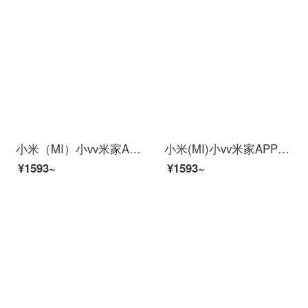
小米（MI）小vv米家APPカメラインテリジー乳児監視器ワイヤレスワイファイリモトで赤ちゃん保護器モニタイ監視泣き声警報防止カミラ小米家xiaovレインレイン赤ちゃん保護器メモリなし
小米(MI)小vv米家APPパノラマアビデオ防水防塵パノラマ赤外線夜視AI人型探測アウトラーヌ停電防止カメラ[米家APP]xiaov Adoka Mede
¥1593~
¥1593~