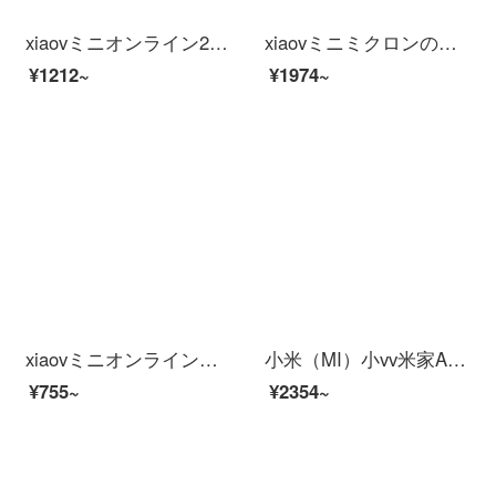
xiaovミニオンライン2 K防犯カマ家インテリング连动パノララマHDワイヤwifi家庭リモナイト监视【小米IOT连动】xiaov 2 Kビデオ
xiaovミニミクロンの家インテリーと連動したHDアウドゥア雲台防衛犯カメラ家2 k赤外線夜間テレビワイヤレンテーネットネットショッピング【小米IoT連動】xiaov Ado雲台
¥1212~
¥1974~
xiaovミニオンライン连动家庭用防犯カメラ心享版
小米（MI）小vv米家APPビディオカーメンテリングアロン360°云台スピンビオラ家庭用赤外線夜間テレビワイヤレスタネト停電防止カメラ2 K防水スティン米家xiaovア雲台+128 Gカード
¥755~
¥2354~