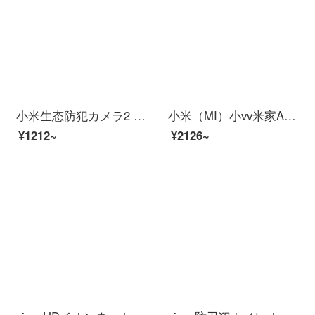
小米生态防犯カメラ2 Kスーパーマーケットサポート米家APP人型探测赤外线夜間视用家ビディアンカメラカメラシステム
小米（MI）小vv米家APPビディオカーメンテリングアロン360°云台スピンビオラ家庭用赤外線夜間テレビワイヤラインテーネット停電防止カーメーラ2 K【外付け停電継続版】米家xiaovア雲台+16 G
¥1212~
¥2126~