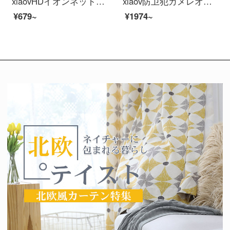
xiaovHDイオンネット生放送USB防犯カメラ外部教育1080 P外部パソコンにマイク付きxiaovHDイオンテーネリングUSB防犯カメラ
xiaov防卫犯カメレオンテテテテテンビトオカメオプロウトア室外防尘防水连マホリモトでHD夜視家庭用モニナイトオンラインオンラインオンライン音声対xikaov
¥679~
¥1974~