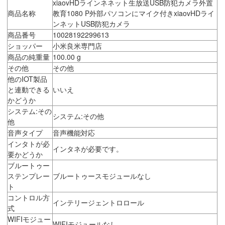
xiaovHDラインネネット生放送USB防犯カメラ外置
商品名称
教育1080 P外部パソコンにマイク付きxiaovHDライ
ンネットUSB防犯カメラ
商品番号
10028192299613
ショッパー
小米良米専門店
商品の純重量
100.00 g
その他
その他
他のIOT製品
と連動できる
いいえ
かどうか
システム:その
システム:その他
他
音声タイプ
音声機能対応
インタトが必
インタネが必要です。
要かどうか
ブルートゥー
ステンプレー
ブルートゥースモジュールなし
ト
コントロル方
インテリージェントロロール
式
WIFIモジュー
WIFIモジュールなし