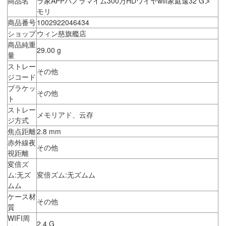
商品名
ラ家APPパノラマイム300万HDワイヤwifi家庭遠32 Gメ
モリ
商品番号
1002922046434
ショップ
ウィン慈旗艦店
商品純重
29.00 g
量
ストレー
その他
ジコード
ブラケッ
その他
ト
ストレー
メモリアド、云存
ジ方式
焦点距離
2.8 mm
赤外線夜
その他
視距離
変倍ズ
ム:无ズ
変倍ズム:无ズムム
ムム
ケース材
その他
質
WIFI周
2.4 G