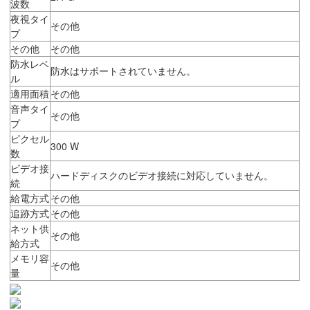
波数
夜視タイ
その他
プ
その他
その他
防水レベ
防水はサポートされていません。
ル
適用面積
その他
音声タイ
その他
プ
ピクセル
300 W
数
ビデオ接
ハードディスクのビデオ接続に対応していません。
続
給電方式
その他
追跡方式
その他
ネット供
その他
給方式
メモリ容
その他
量