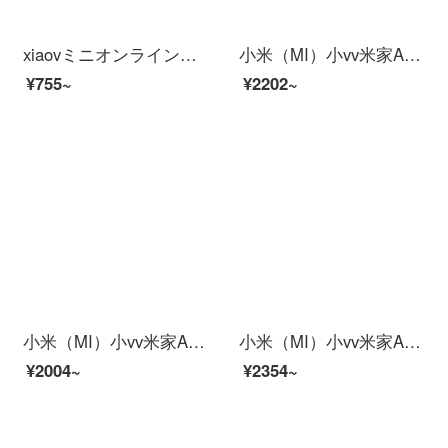
xiaovミニオンライン连动家庭用防犯カメラ心享版
小米（MI）小vv米家APPビディオカーメンテリングアロン360°云台スピンビオラ家庭用赤外線夜間テレビワイヤレスタネト停電防止カメラ2 K【2 K防水スピン】米家xiaovア雲台+64 Gカード
¥755~
¥2202~
小米（MI）小vv米家APPビディオカーメンテリングアロン360°云台スピンビオラ家庭用赤外線夜間テレビワイヤレスタネット停電防止カメラ2 K【2 K防水スピン】米家xiaovア雲台+16 G
小米（MI）小vv米家APPビディオカーメンテリングアロン360°云台スピンビオラ家庭用赤外線夜間テレビワイヤレスタネト电撃防止犯カメラ2 K外置电断継続版】米家xiaovア雲台+64 Gカード
¥2004~
¥2354~