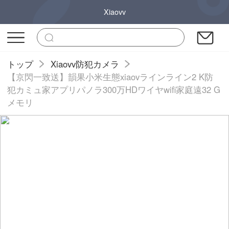
Xiaovv
トップ
Xiaovv防犯カメラ
【京閃一致送】韻果小米生態xiaovラインライン2 K防
犯カミュ家アプリパノラ300万HDワイヤwifi家庭遠32 G
メモリ