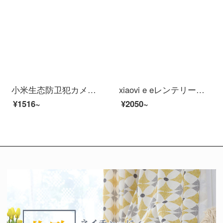
小米生态防卫犯カメラシovインテリングで赤外线を操作して夜间视ビオカメオを强化しました。
xiaovi e eレンテリージェーヌ防水防塵パノラ赤外線夜視人型探測アウドゥアバワイ広角防衛カメラ【小米IOT連動】pro do
¥1516~
¥2050~