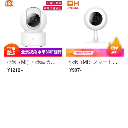
小米（MI）小米白カメラモニタ高清夜間テレビ360°家庭用白米家白スマートカメラ雲台携帯電話遠隔wifiネットワーク無線【特恵】白雲台カメラ雲台版1080 Pコース二（カメラ＋16 G高速メモリカード）
小米（MI）スマートカメラ1080 Pハイビジョン夜間テレビ家庭用カメラ携帯電話の遠隔wifiネットワークの無線監視カメラC 1は小米の生態を再生する白色のスマートカメラの大衆版1080 pを見ます。
¥1212~
¥907~