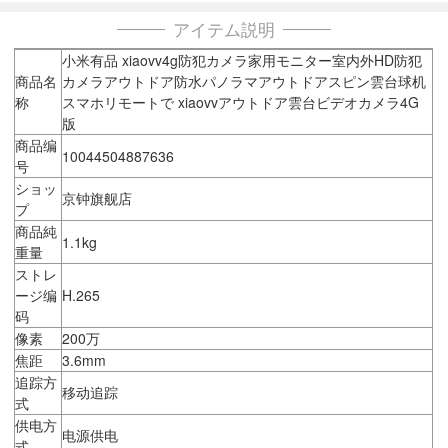
アイテム説明
小米有品 xiaovv4g防犯カメラ家用モニター室内外HD防犯
商品名
カメラアウトドア防水パノラマアウトドアスピン雲台球机
称
スマホリモートで xiaovvアウトドア雲台ビデオカメラ4G
版
商品编
10044504887636
号
ショッ
京钟旗舰店
プ
商品純
1.1kg
重量
ストレ
ージ编
H.265
码
像素
200万
焦距
3.6mm
追踪方
移动追踪
式
供电方
电源供电
式