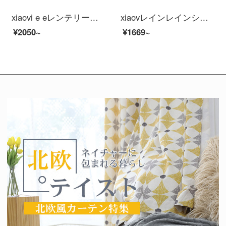
xiaovi e eレンテリージェーヌ防水防塵パノラ赤外線夜視人型探測アウドゥアバワイ広角防衛カメラ【小米IOT連動】pro do
xiaovレインレインシップシステムシステムシステムシステムシステムシステム1080 p xiaovアビオ防水雲台版ペット監視犯カメレオン家ap wa yares控1080 p xiaovアビオカメオPro+64 Gメモポリド
¥2050~
¥1669~