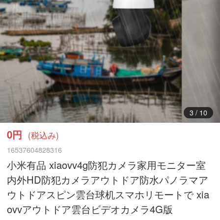
3
/
10
0円
(税込み)
16537604828316
小米有品 xiaovv4g防犯カメラ家用モニター室
内外HD防犯カメラアウトドア防水パノラマア
ウトドアスピン雲台球机スマホリモートで xia
ovvアウトドア雲台ビデオカメラ4G版