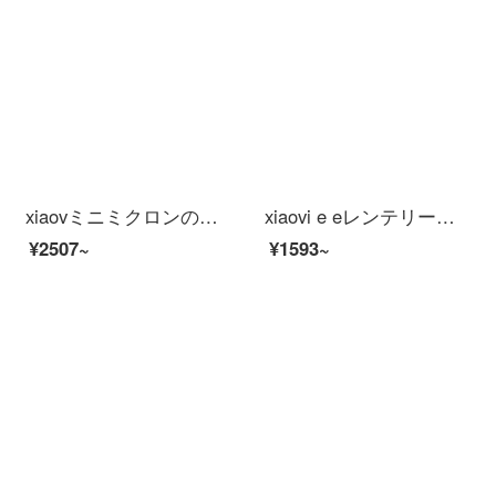
xiaovミニミクロンの家インテリーと連動したHDアウドゥア雲台防衛犯カメラ家2 k赤外線夜間テレビワイアレンテーネットネットショッピング（裕福な家庭--32-64日間録画可能）
xiaovi e eレンテリージェーヌ防水防尘パノラ赤外線夜视人形检测アウドゥアバ広角防犯カメラ【アメイオン连动】アメラ
¥2507~
¥1593~