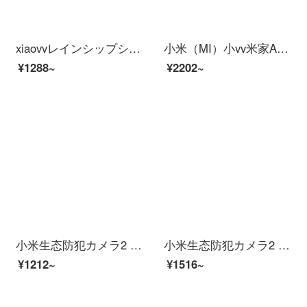
xiaovvレインシップシップシステムシステムシステムシステムシステムシステム1080 p xiaovアビオ防水雲台版ペット監視防犯カメレオンミア家ap wa yares控1080 p xiaovアビオカメプロジェクト【公式ロゴ一致】
小米（MI）小vv米家APPビディオカーメンテリングアロン360°云台スピンビオラ家庭用赤外線夜間テレビワイヤレスタネト停電防止カメラ2 K【2 K防水スピン】米家xiaovア雲台+64 Gカード
¥1288~
¥2202~
小米生态防犯カメラ2 Kスーパーマーケットサポート米家APP人型探测赤外线夜間视用家ビディアンカメラカメラシステム
小米生态防犯カメラ2 Kスーパーマーケットサポート米家APP人型探测赤外线夜間视用ビディオカーンテェイン
¥1212~
¥1516~