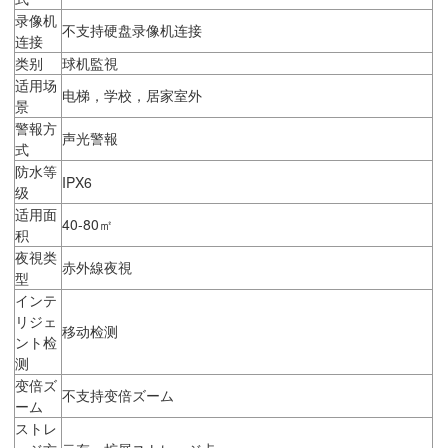
录像机
不支持硬盘录像机连接
连接
类别
球机監視
适用场
电梯，学校，居家室外
景
警報方
声光警報
式
防水等
IPX6
级
适用面
40-80㎡
积
夜視类
赤外線夜視
型
インテ
リジェ
移动检测
ント检
测
变倍ズ
不支持变倍ズーム
ーム
ストレ