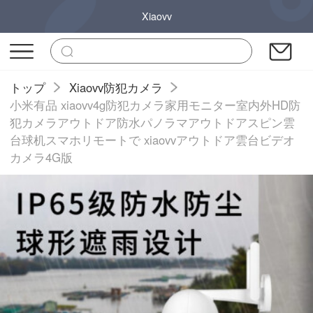
Xiaovv
トップ
Xiaovv防犯カメラ
小米有品 xiaovv4g防犯カメラ家用モニター室内外HD防
犯カメラアウトドア防水パノラマアウトドアスピン雲
台球机スマホリモートで xiaovvアウトドア雲台ビデオ
カメラ4G版