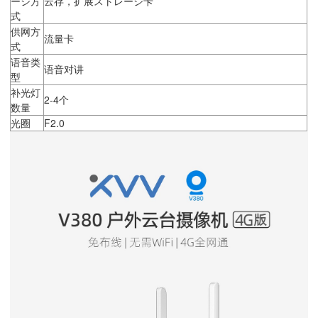
ージ方
云存，扩展ストレージ卡
式
供网方
流量卡
式
语音类
语音对讲
型
补光灯
2-4个
数量
光圈
F2.0