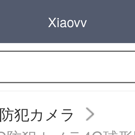
Xiaovv
vv防犯カメラ