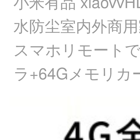
小米有品 xiao
水防尘室内外商用
スマホリモートで
ラ+64Gメモリカ