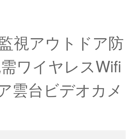
球形監視アウトドア防
ワイヤレスWifi
ドア雲台ビデオカメ