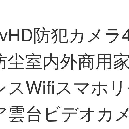
ovvHD防犯カメ
防尘室内外商用
スWifiスマホリ
雲台ビデオカメ