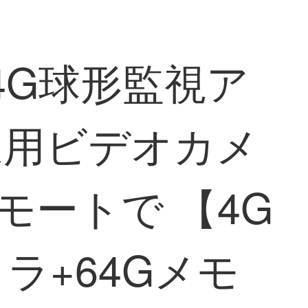
ラ4G球形監視ア
家用ビデオカメ
モートで 【4G
ラ+64Gメモ