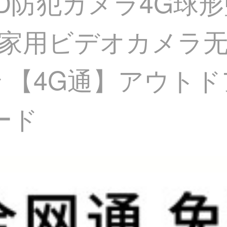
vvHD防犯カメラ4G
家用ビデオカメラ无需
 【4G通】アウト
ード