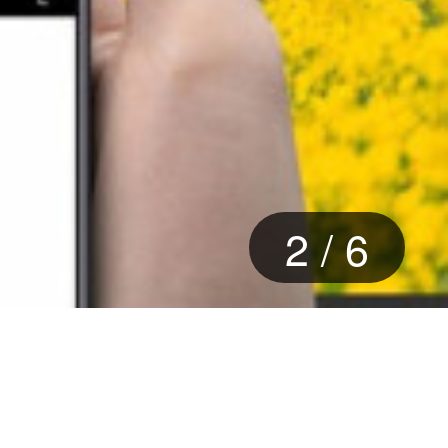
2
/
6