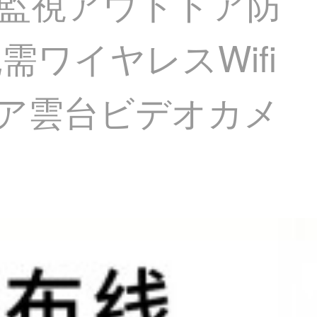
球形監視アウトドア防
ワイヤレスWifi
ドア雲台ビデオカメ