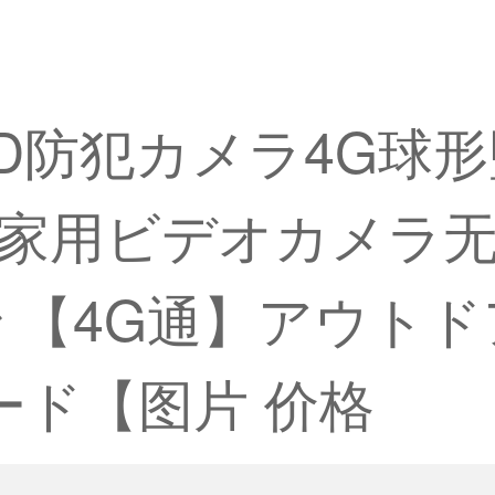
vvHD防犯カメラ4G
家用ビデオカメラ无需
 【4G通】アウト
ード【图片 价格