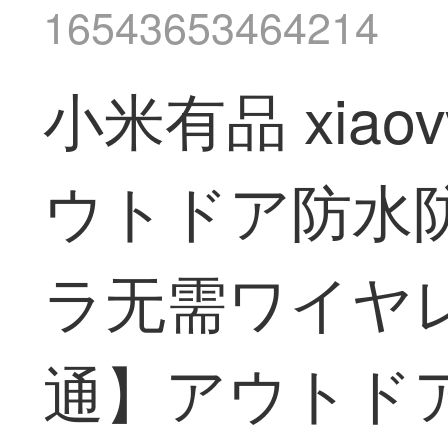
16543653464214
小米有品 xia
ウトドア防水
ラ无需ワイヤレ
通】アウトドア