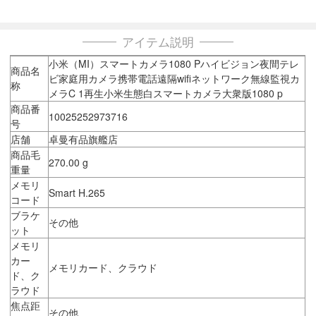
アイテム説明
小米（MI）スマートカメラ1080 Pハイビジョン夜間テレ
商品名
ビ家庭用カメラ携帯電話遠隔wifiネットワーク無線監視カ
称
メラC 1再生小米生態白スマートカメラ大衆版1080 p
商品番
10025252973716
号
店舗
卓曼有品旗艦店
商品毛
270.00 g
重量
メモリ
Smart H.265
コード
ブラケ
その他
ット
メモリ
カー
メモリカード、クラウド
ド、ク
ラウド
焦点距
その他