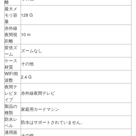
離
最大メ
モリ容
128 G
量
赤外線
夜間視
10 m
距離
変倍ズ
ズームなし
ーム
ケース
その他
材質
WIFI周
2.4 G
波数
夜間テ
レビタ
赤外線夜間テレビ
イプ
製品の
家庭用カードマシン
種類
防水レ
防水はサポートされていません。
ベル
適用面
その他