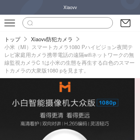
Xiaovv
トップ
Xiaovv防犯カメラ
小米（MI）スマートカメラ1080 Pハイビジョン夜間テ
レビ家庭用カメラ携帯電話の遠隔wifiネットワークの無
線監視カメラC 1は小米の生態を再生する白色のスマー
トカメラの大衆版1080 pを見ます。