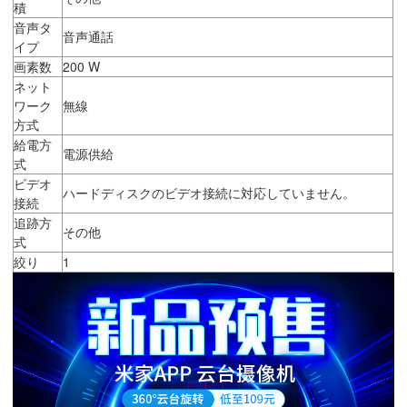
積
音声タ
音声通話
イプ
画素数
200 W
ネット
ワーク
無線
方式
給電方
電源供給
式
ビデオ
ハードディスクのビデオ接続に対応していません。
接続
追跡方
その他
式
絞り
1