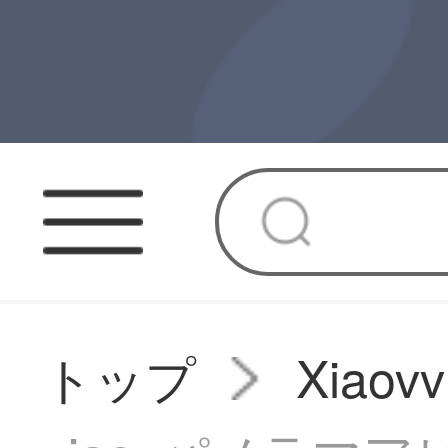
トップ
Xiao