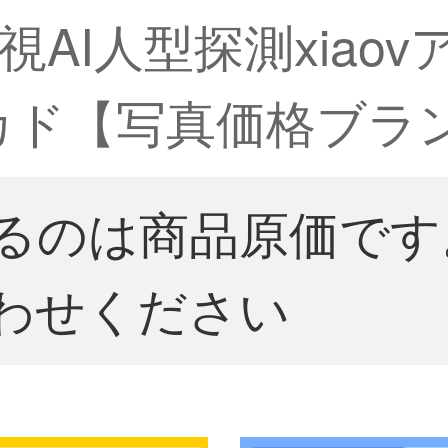
AI人型探測xiao
メモカド【写真価格ブラ
るのは商品原価です
わせください