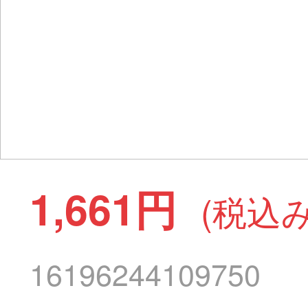
1,661円
(税込み
16196244109750