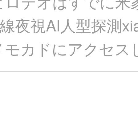
マアビロデオはすでに
夜視AI人型探測xi
 Gメモカドにアクセ