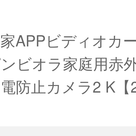
v米家APPビディオ
スピンビオラ家庭用赤
防止カメラ2 K【