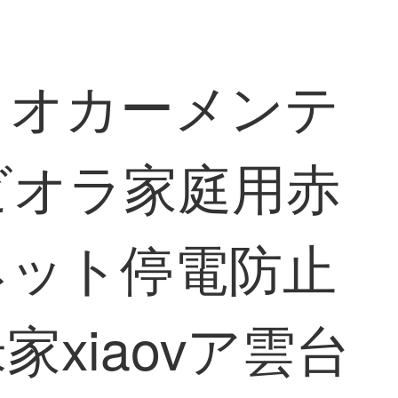
ディオカーメンテ
ビオラ家庭用赤
ネット停電防止
家xiaovア雲台