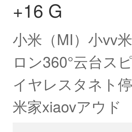
+16 G
小米（MI）小v
ロン360°云台
イヤレスタネト停電
米家xiaovアウド