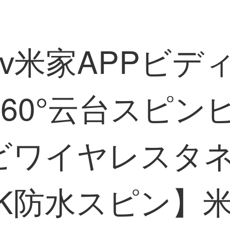
vv米家APPビ
60°云台スピン
ビワイヤレスタ
 K防水スピン】米