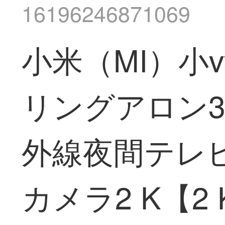
16196246871069
小米（MI）小
リングアロン3
外線夜間テレ
カメラ2 K【2