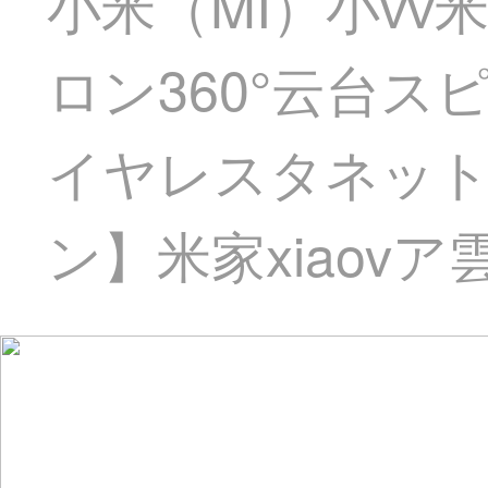
小米（MI）小v
ロン360°云台
イヤレスタネット停
ン】米家xiaovア雲