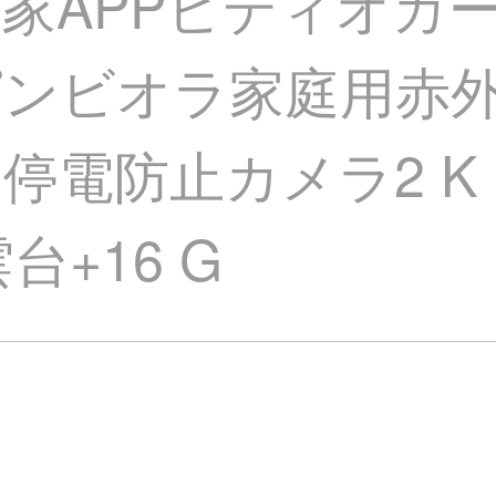
v米家APPビディオ
スピンビオラ家庭用赤
電防止カメラ2 K【
台+16 G