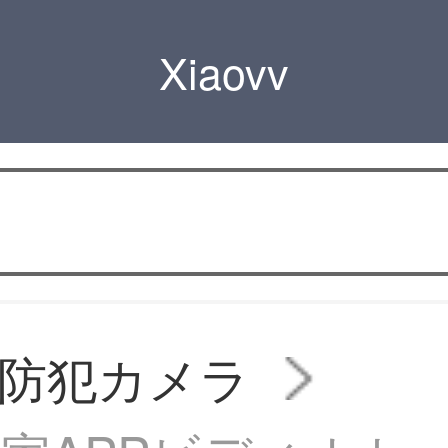
Xiaovv
vv防犯カメラ