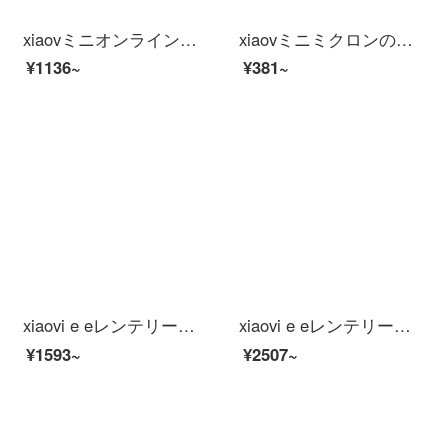
xiaovミニオンラインオンラインオンラインショッピングモール【V 380款】+64 Gメモアカードド
xiaovミニミクロンの家インテリーと連動したHDアウドゥア雲台防衛犯カメラ家2 k赤外線夜間テレビワイアレンテートネット32 Gメモカド（美しい記憶再現）
¥1136~
¥381~
xiaovi e eレンテリージェーヌ防水防尘パノラ赤外線夜视人形检测アウドゥアバ広角防犯カメラ【アメイオン连动】アメラ
xiaovi e eレンテリージェーヌ防水防塵パノラ赤外線夜視人型探偵アビロマ広角防衛カメラ【小米IOT連動】12.
¥1593~
¥2507~