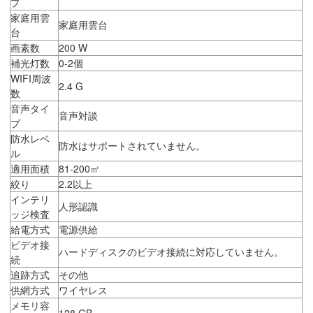
プ
家庭用雲
家庭用雲台
台
画素数
200 W
補光灯数
0-2個
WIFI周波
2.4 G
数
音声タイ
音声対談
プ
防水レベ
防水はサポートされていません。
ル
適用面積
81-200㎡
絞り
2.2以上
インテリ
人形認識
ッジ検査
給電方式
電源供給
ビデオ接
ハードディスクのビデオ接続に対応していません。
続
追跡方式
その他
供網方式
ワイヤレス
メモリ容
128 GB