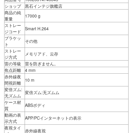
ショップ
黒石インテジ旗艦店
商品の純
17000 g
重量
ストレー
Smart H.264
ジコード
ブラケッ
その他
ト
ストレー
メモリアド、云存
ジ方式
雷の等級
雷を防ぎません。
焦点距離
4 mm
赤外線夜
10 m
間視距離
変倍ズム:
変倍ズム:无ズムム
无ズムム
ケース材
ABSボディ
質
動画の表
APP/PCインターネットの表示
示方式
夜視タイ
赤外線夜視