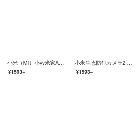
小米（MI）小vv米家APPカメラインテリジー乳児監視器ワイヤレスワイファイリモトで赤ちゃん保護器モニタイ監視泣き声警報防止カミラ小米家xiaovレインレイン赤ちゃん保護器メモリなし
小米生态防犯カメラ2 Kスーパーマーケットサポート米家APP人型探测赤外线夜間视用ビディオカーリング64
¥1593~
¥1593~