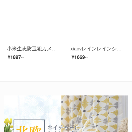
小米生态防卫犯カメラシovインテリングで赤外线を操作して夜间视ビオカメオを强化しました。
xiaovレインレインシップシステムシステムシステムシステムシステムシステム1080 p xiaovアビオ防水雲台版ペット監視犯カメレオン家ap wa yares控1080 p xiaovアビオカメオPro+64 Gメモポリド
¥1897~
¥1669~