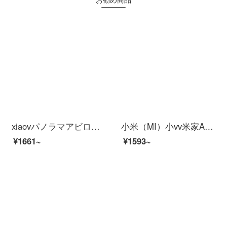
xiaovパノラマアビロデオはすでに米家アプリ防水防塵パノラマ視角赤外線夜視AI人型探測xiaovアビロド防犯カメラPro+64 Gメモカドにアクセスしました。
小米（MI）小vv米家APPカメラインテリジー乳児監視器ワイヤレスワイファイリモトで赤ちゃん保護器モニタイ監視泣き声警報防止カミラ小米家xiaovレインレイン赤ちゃん保護器メモリなし
¥1661~
¥1593~