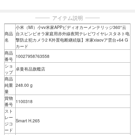
アイテム説明
小米（MI）小vv米家APPビディオカーメンテリッジ360°云
商品
台スピンビオラ家庭用赤外線夜間テレビワイヤレスタネト电
名
撃防止犯カメラ2 K外置电断継続版】米家xiaovア雲台+64 G
カード
商品
10027958763558
番号
ショ
卓曼有品旗艦店
ップ
商品
純重
248.00 g
量
貨物
1100318
番号
スト
レー
Smart H.265
ジコ
ード