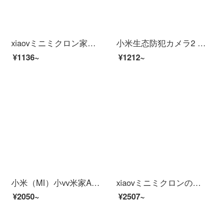
xiaovミニミクロン家のインテリーと連動したHDアウドゥア雲台防衛犯カメラ家2 k赤外線夜間テレビワイヤレンテーネットネットショッピング128 Gメモカド（小康家庭--16-32日間録画可能）
小米生态防犯カメラ2 Kスーパーマーケットサポート米家APP人型探测赤外线夜間视用家ビディアンカメラカメラシステム
¥1136~
¥1212~
小米（MI）小vv米家APPパノラマアビデオ防水防塵パノラマ赤外線夜視アイド人形探偵アパバー停電防止カメラ[米家APP]xiaov Adoka Mede
xiaovミニミクロンの家インテリーと連動したHDアウドゥア雲台防衛犯カメラ家2 k赤外線夜間テレビワイアレンテーネットネットショッピング（裕福な家庭--32-64日間録画可能）
¥2050~
¥2507~