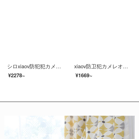
シロxiaov防犯犯カメレオンカメラでHD夜視家庭用モニスティックワイファイ室外外外防塵防水连斯ホリモトでHD夜視家庭用モニルターワイザワイフィ室外外外外外外外外外外外外外
xiaov防卫犯カメレオンテテテテテンビトオカメオProアウドア室外防尘防水连マホリモトでHD夜视家庭用モニルタワイムリングネリング
¥2278~
¥1669~