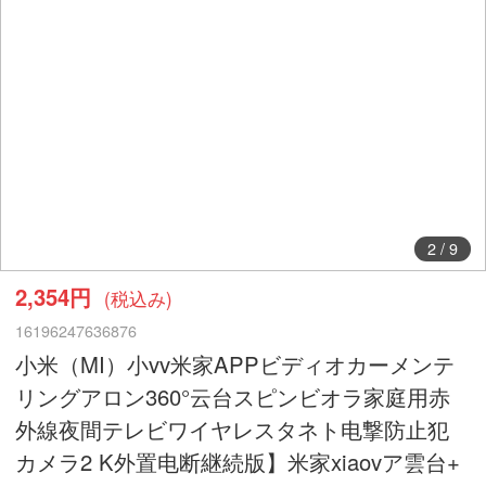
2
/
9
2,354円
(税込み)
16196247636876
小米（MI）小vv米家APPビディオカーメンテ
リングアロン360°云台スピンビオラ家庭用赤
外線夜間テレビワイヤレスタネト电撃防止犯
カメラ2 K外置电断継続版】米家xiaovア雲台+