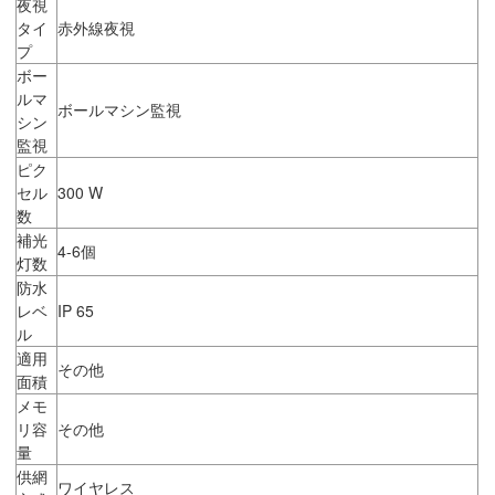
夜視
タイ
赤外線夜視
プ
ボー
ルマ
ボールマシン監視
シン
監視
ピク
セル
300 W
数
補光
4-6個
灯数
防水
レベ
IP 65
ル
適用
その他
面積
メモ
リ容
その他
量
供網
ワイヤレス