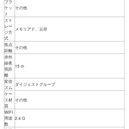
ブラ
ケッ
その他
ト
スト
レー
メモリアド、云存
ジ方
式
焦点
その他
距離
赤外
線夜
15 m
視距
離
変倍
ダイジェストグループ
ズム
ケー
ス材
その他
質
WIFI
周波
2.4 G
数