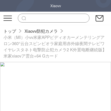
Xiaovv
トップ
Xiaovv防犯カメラ
小米（MI）小vv米家APPビディオカーメンテリングア
ロン360°云台スピンビオラ家庭用赤外線夜間テレビワ
イヤレスタネト电撃防止犯カメラ2 K外置电断継続版】
米家xiaovア雲台+64 Gカード