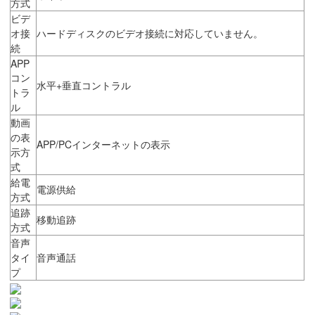
方式
ビデ
オ接
ハードディスクのビデオ接続に対応していません。
続
APP
コン
水平+垂直コントラル
トラ
ル
動画
の表
APP/PCインターネットの表示
示方
式
給電
電源供給
方式
追跡
移動追跡
方式
音声
タイ
音声通話
プ