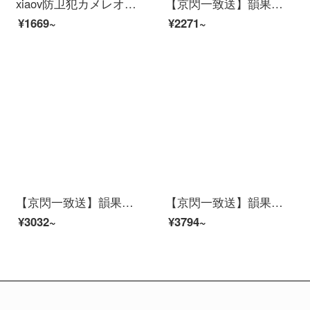
xiaov防卫犯カメレオンテテテテテンビトオカメオProアウドア室外防尘防水连マホリモトでHD夜视家庭用モニルタワイムリングネリング
【京閃一致送】韻果小米生態xiaovラインライン2 K防犯カミュ家アプリパノラ300万HDワイヤwifi家庭遠16 Gメモリ
¥1669~
¥2271~
【京閃一致送】韻果小米生態xiaovラインライン2 K防犯カミュ家アプリパノラ300万HDワイヤwifi家庭遠64 Gメモリ
【京閃一致送】韻果小米生態xiaovラインライン2 K防犯カミュ家APPパノラ300万HDワイヤwifi家庭遠128 Gメモリ
¥3032~
¥3794~