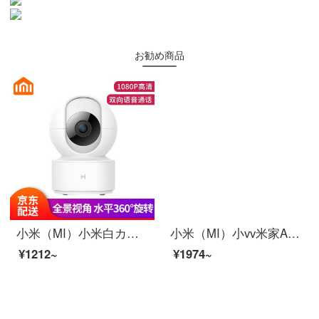
お勧め商品
小米（MI）小米白カメラモニタ高清夜間テレビ360°家庭用白米家白スマートカメラ雲台携帯電話遠隔wifiネットワーク無線【特恵】白雲台カメラ雲台版1080 Pコース二（カメラ＋16 G高速メモリカード）
小米（MI）小vv米家APPビディオカーメンテリングアロン360°云台スピンビオラ家庭用赤外線夜間テレビワイヤレスタネト停電防止カメラ2 K【2 K防水スピン】米家xiaovア雲台
¥1212~
¥1974~