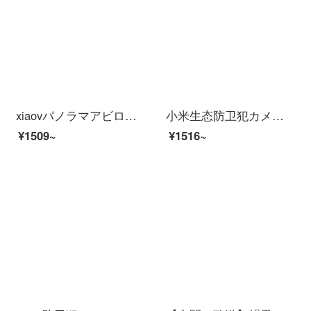
xiaovパノラマアビロデオはすでに米家アプリ防水防塵パノラマ視角赤外線夜視AI人型探測xiaovアビロド防犯カメラPro+32 Gメモカドにアクセスしました。
小米生态防卫犯カメラシovインテリングで赤外线を操作して夜间视ビオカメオを强化しました。
¥1509~
¥1516~