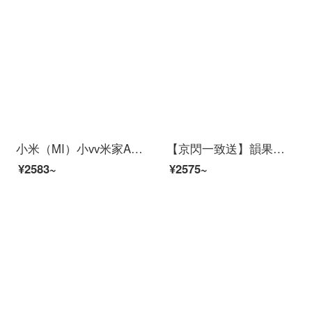
小米（MI）小vv米家APPビディオカーメンテリングアロン360°云台スピンビオラ家庭用赤外線夜間テレビワイヤレスタネト电撃防止犯カメラ2 K外置続航版米家xiaovアムード+128 Gカード
【京閃一致送】韻果小米生態xiaovラインライン2 K防犯カミュ家アプリパノラ300万HDワイヤwifi家庭遠32 Gメモリ
¥2583~
¥2575~