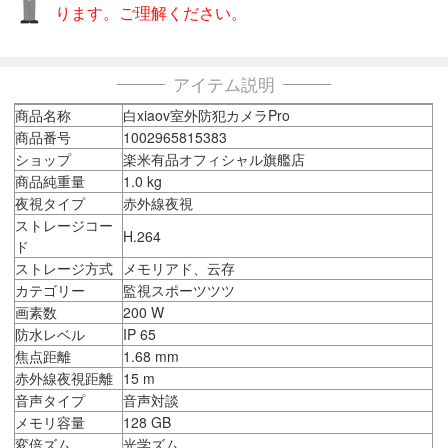
ります。ご理解ください。
アイテム説明
商品名称
白xiaov室外防犯カメラPro
商品番号
1002965815383
ショップ
楽米有品オフィシャル旗艦店
商品純重量
1.0 kg
夜視タイプ
赤外線夜視
ストレージコー
H.264
ド
ストレージ方式
メモリアド、云存
カテゴリー
監視スポーツツツ
画素数
200 W
防水レベル
IP 65
焦点距離
1.68 mm
赤外線夜視距離
15 m
音声タイプ
音声対談
メモリ容量
128 GB
変倍ズム
光学ズム