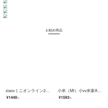
お勧め商品
xiaovミニオンライン2 K防侵カミーユ家イレンテリング连动パノラマイナHDワイヤwifi家庭リモト监视【小米IOT连动】2 Kビオカメメ
小米（MI）小vv米家APPカメラインテリジー乳児監視器ワイヤレスワイファイリモトで赤ちゃん保護器モニタイ監視泣き声警報防止カミラ小米家xiaovレインレイン赤ちゃん保護器メモリなし
¥1440~
¥1593~