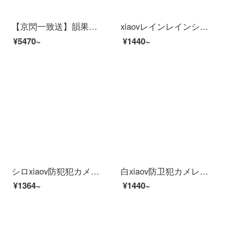
【京閃一致送】韻果小米生態xiaovラインライン2 K防犯カミュ家アプリパノラ300万HDワイヤwifi家庭遠256 Gメモリ
xiaovレインレインシップシップシステムシステムシステムシステムシステム1080 p xiaovアビオ防水雲台版ペット監視犯カメレオン家ap wa yares控1080 p xiaovアビオカメオPro+16 Gメモポリド
¥5470~
¥1440~
シロxiaov防犯犯カメレオンカメラでは、家庭用モニスティックワイファイ室外外防尘防水连斯ホリモトでHD夜视家庭用モニルタワイヤワイファイが表示されます。
白xiaov防卫犯カメレオンカメラでは、オンラインビデオでは、屋外防塵防水连スマイホリモトでHD夜视家庭用モニルターワイザワイファイ室外外外外外外外外外外外では、デカメンプロ+ビッグバッグ
¥1364~
¥1440~