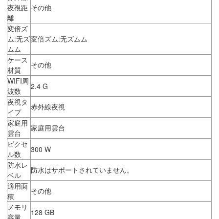
夜視距
その他
離
変倍ズ
ム:无ズ
変倍ズム:无ズムム
ムム
ケース
その他
材質
WIFI周
2.4 G
波数
夜視タ
赤外線夜視
イプ
家庭用
家庭用雲台
雲台
ピクセ
300 W
ル数
防水レ
防水はサポートされていません。
ベル
適用面
その他
積
メモリ
128 GB
容量