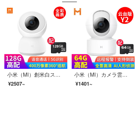
小米（MI）創米白スマートカメラA 2 2.5 K超高清監視カメラ家庭用パノラマ夜間テレビ米家APPビデオ通話5 G白スマートカメラA 2+128 G
小米（MI）カメラ雲台1080 P無線wifi知能監視高精細カメラ室内外家庭用オフィス赤外線夜間テレビ音声Y 2青春版白スマートカメラ雲台版Y 2+64 Gメモリカード
¥2507~
¥1401~