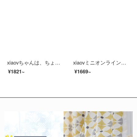
xiaovちゃんは、ちょっとイインテリーです。赤ちゃんの保護器として、ミトさんは、泣いている警報を監視します。カメレオン・テージさんは、赤ちゃんの保護器として、赤ちゃんを監視します。
xiaovミニオンラインオンラインオンラインショッピングモール【v 380款】+128 Gメモアカードド
¥1821~
¥1669~