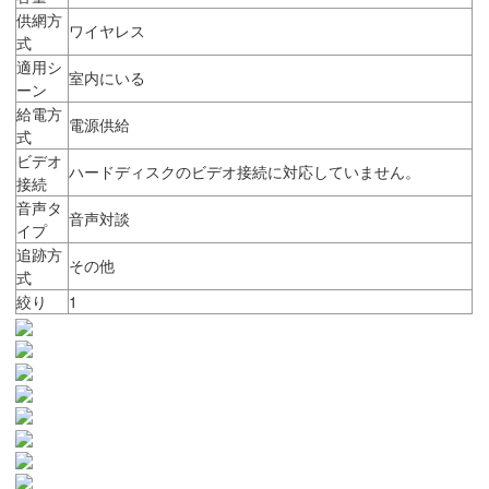
供網方
ワイヤレス
式
適用シ
室内にいる
ーン
給電方
電源供給
式
ビデオ
ハードディスクのビデオ接続に対応していません。
接続
音声タ
音声対談
イプ
追跡方
その他
式
絞り
1