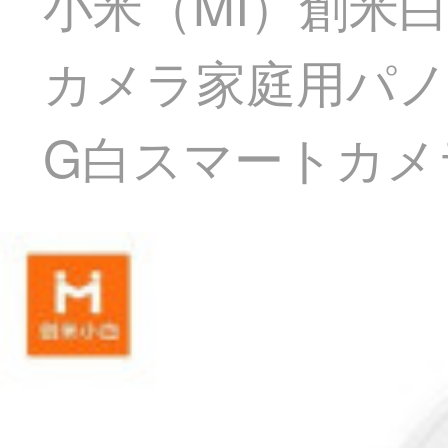
小米（MI）創米白
カメラ家庭用パノ
G白スマートカメラA