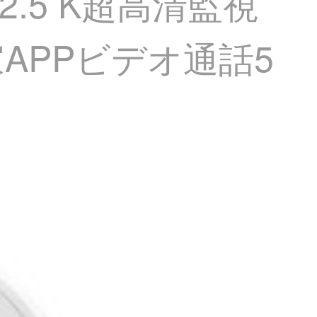
.5 K超高清監視
APPビデオ通話5