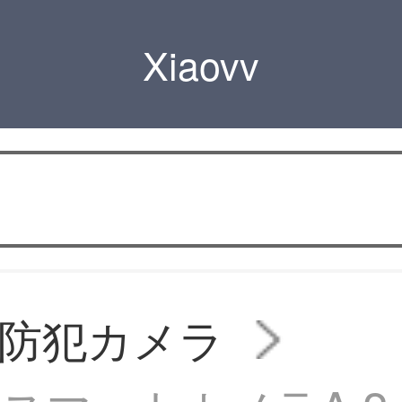
Xiaovv
vv防犯カメラ