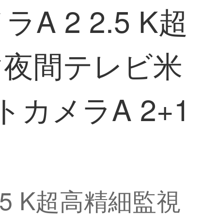
 2 2.5 K超
マ夜間テレビ米
カメラA 2+1
5 K超高精細監視