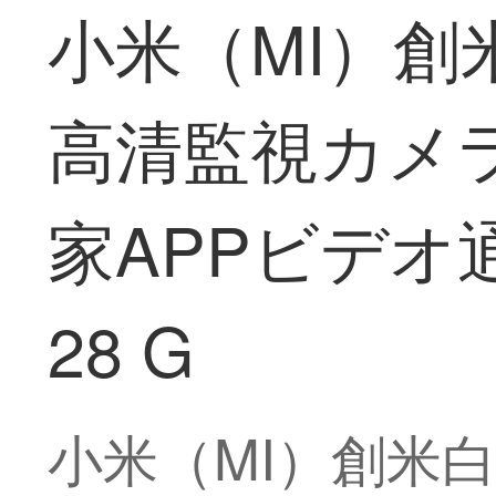
小米（MI）創米
高清監視カメ
家APPビデオ通
28 G
小米（MI）創米白