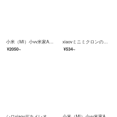
小米（MI）小vv米家APPビディオカーメンテリングアロン360°云台スピンビオラ家庭用赤外線夜間テレビワイヤレスタネト停電防止カメラ2 K【2 K防水スピン】米家xiaovア雲台+32 Gカード
xiaovミニミクロンの家インテリーと連動したHDアウドゥア雲台防衛犯カメラ家2 k赤外線夜間テレビワイアレンテーネットショッピング64 Gメモカド（8-16日間）
¥2050~
¥534~
シロxiaovデカメレオン監視HD無料配線360°パノラマ防犯人カメラはすでに米家ap xiaovビディオカメラA 1+礼包に接続されています。
小米（MI）小vv米家APPカメラインテリジー乳児監視器ワイヤレスワイファイリモトで赤ちゃん保護器モニタイ監視泣き声警報防止カミラ小米家xiaovレイン赤ちゃん保護器+16 Gメモリ