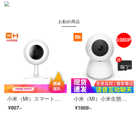
お勧め商品
小米（MI）スマートカメラ1080 Pハイビジョン夜間テレビ家庭用カメラ携帯電話の遠隔wifiネットワークの無線監視カメラC 1は小米の生態を再生する白色のスマートカメラの大衆版1080 pを見ます。
小米（MI）小米生態白スマートカメラAI音声インタラクティブ家庭監視wifi家庭360度高清夜視強化版カメラ米家白スマートカメラ音声版セット（カメラ延長ケーブルキット）
¥907~
¥1669~