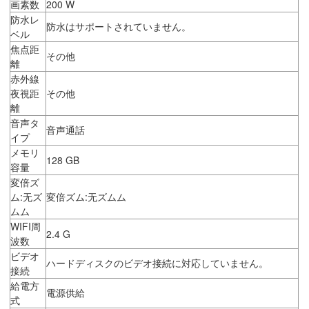
画素数
200 W
防水レ
防水はサポートされていません。
ベル
焦点距
その他
離
赤外線
夜視距
その他
離
音声タ
音声通話
イプ
メモリ
128 GB
容量
変倍ズ
ム:无ズ
変倍ズム:无ズムム
ムム
WIFI周
2.4 G
波数
ビデオ
ハードディスクのビデオ接続に対応していません。
接続
給電方
電源供給
式