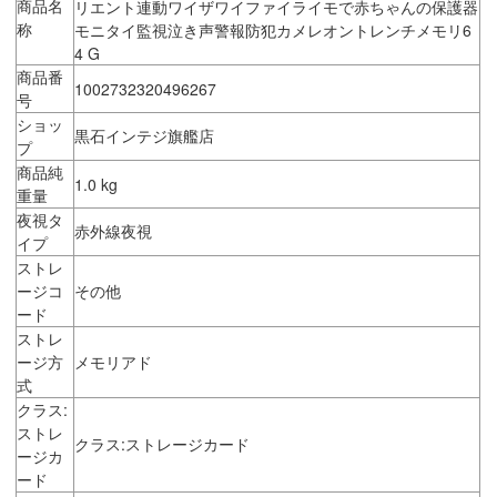
商品名
リエント連動ワイザワイファイライモで赤ちゃんの保護器
称
モニタイ監視泣き声警報防犯カメレオントレンチメモリ6
4 G
商品番
1002732320496267
号
ショッ
黒石インテジ旗艦店
プ
商品純
1.0 kg
重量
夜視タ
赤外線夜視
イプ
ストレ
ージコ
その他
ード
ストレ
ージ方
メモリアド
式
クラス:
ストレ
クラス:ストレージカード
ージカ
ード