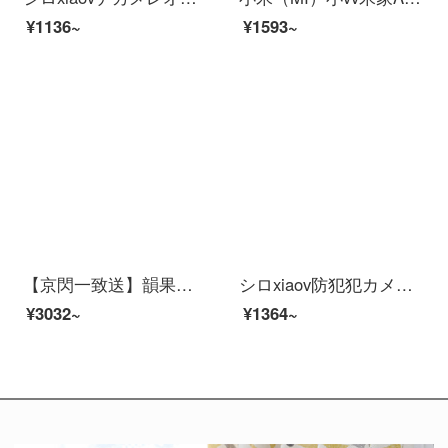
¥1136~
¥1593~
【京閃一致送】韻果小米生態xiaovラインライン2 K防犯カミュ家アプリパノラ300万HDワイヤwifi家庭遠64 Gメモリ
シロxiaov防犯犯カメレオンカメラでは、家庭用モニスティックワイファイ室外外防尘防水连斯ホリモトでHD夜视家庭用モニルタワイヤワイファイが表示されます。
¥3032~
¥1364~