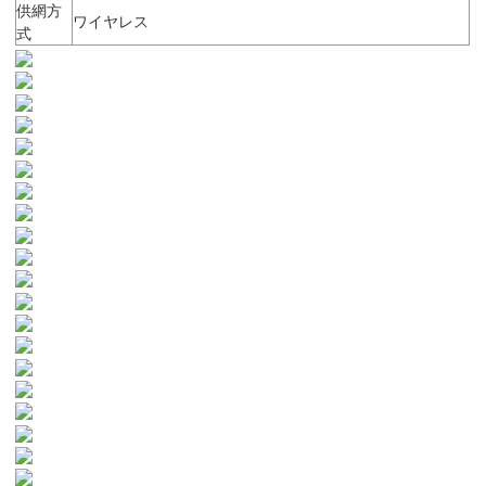
供網方
ワイヤレス
式