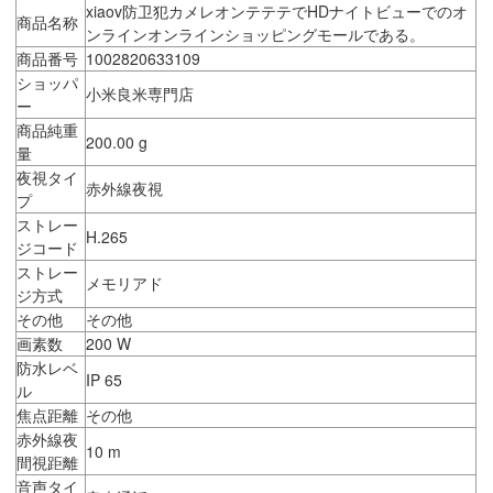
xiaov防卫犯カメレオンテテテでHDナイトビューでのオ
商品名称
ンラインオンラインショッピングモールである。
商品番号
1002820633109
ショッパ
小米良米専門店
ー
商品純重
200.00 g
量
夜視タイ
赤外線夜視
プ
ストレー
H.265
ジコード
ストレー
メモリアド
ジ方式
その他
その他
画素数
200 W
防水レベ
IP 65
ル
焦点距離
その他
赤外線夜
10 m
間視距離
音声タイ