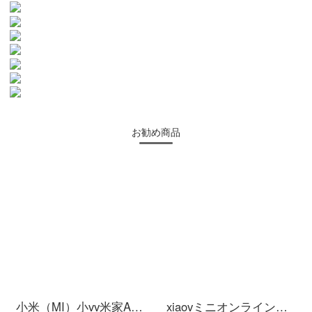
お勧め商品
小米（MI）小vv米家APPビディオカーメンテリングアロン360°云台スピンビオラ家庭用赤外線夜間テレビワイヤレスタネト停電防止カメラ2 K【2 K防水スピン】米家xiaovア雲台
xiaovミニオンライン连动家庭用防犯カメラ心享版