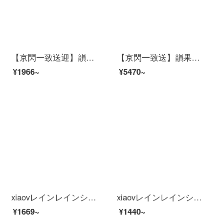
【京閃一致送迎】韻果小米生態xiaovラインライン2 K防犯カミュ家アプリパノラ300万HDワイヤwifi家庭用遠無内保存版
【京閃一致送】韻果小米生態xiaovラインライン2 K防犯カミュ家アプリパノラ300万HDワイヤwifi家庭遠256 Gメモリ
¥1966~
¥5470~
xiaovレインレインシップシステムシステムシステムシステムシステムシステム1080 p xiaovアビオ防水雲台版ペット監視犯カメレオン家ap wa yares控1080 p xiaovアビオカメオPro+64 Gメモポリド
xiaovレインレインシップシップシステムシステムシステムシステムシステム1080 p xiaovアビオ防水雲台版ペット監視犯カメレオン家ap wa yares控1080 p xiaovアビオカメオPro+16 Gメモポリド
¥1669~
¥1440~