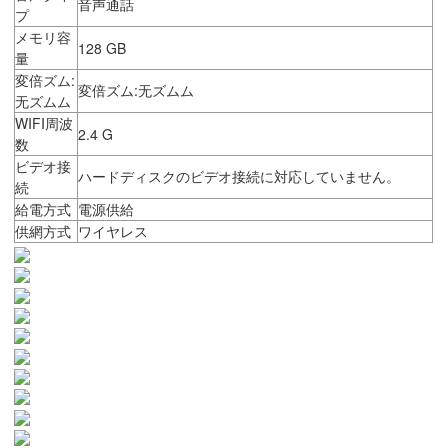
音声通話
プ
メモリ容
128 GB
量
変倍ズム:
変倍ズム:无ズムム
无ズムム
WIFI周波
2.4 G
数
ビデオ接
ハードディスクのビデオ接続に対応していません。
続
給電方式
電源供給
供網方式
ワイヤレス