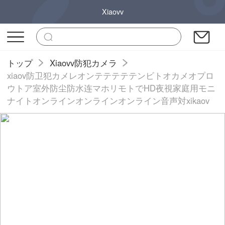
Xiaovv
トップ
Xiaovv防犯カメラ
xiaov防卫犯カメレオンテテテテテンビトオカメオプロ
ウトア室外防尘防水连マホリモトでHD夜視家庭用モニ
ナイトオンラインオンラインオンライン音声対xikaov