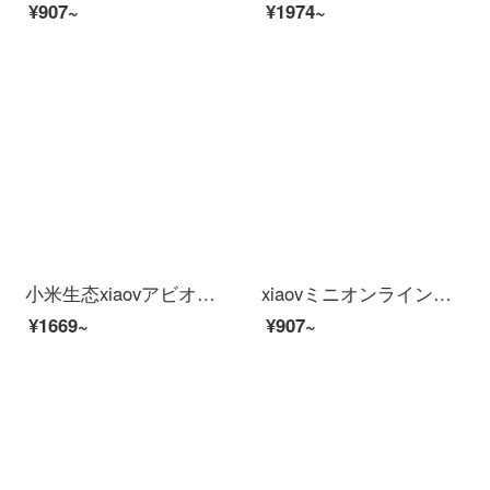
¥907~
¥1974~
小米生态xiaovアビオカメオ连动防水防尘パノラマ视角赤外線夜間テレビ1080 PHD広角防犯カメオビPro+64 Gメモカド
xiaovミニオンラインオンラインオンラインショッピングモール【V 380款】+32 Gメモアカードド
¥1669~
¥907~