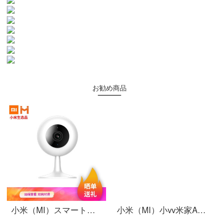
お勧め商品
小米（MI）スマートカメラ1080 Pハイビジョン夜間テレビ家庭用カメラ携帯電話の遠隔wifiネットワークの無線監視カメラC 1は小米の生態を再生する白色のスマートカメラの大衆版1080 pを見ます。
小米（MI）小vv米家APPビディオカーメンテリングアロン360°云台スピンビオラ家庭用赤外線夜間テレビワイヤレスタネト停電防止カメラ2 K【2 K防水スピン】米家xiaovア雲台