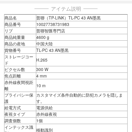
アイテム説明
商品名
普聯（TP-LINK）TL-PC 43 AN墨黒
商品番号
10027738731983
リプ
普聯智匯専門店
商品純重量
4600 g
商品の産地
中国大陸
貨物番号
TL-PC 43 AN墨黒
ストレージコー
H.265
ド
ピクセル数
300 W
焦点距離
4 mm
赤外線夜間視距
10 m
離
プライバシー保
カスタマイズ条件自動的に防犯カメラを隠しま
護
す。
給電方式
電源供給
夜視タイプ
赤外線夜視
調査個数
1個
インテックス識
移動識別