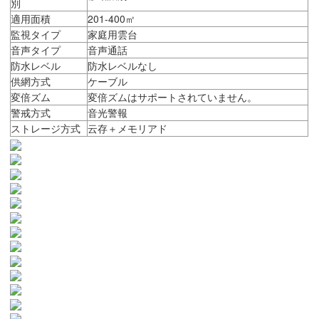
別
適用面積
201-400㎡
監視タイプ
家庭用雲台
音声タイプ
音声通話
防水レベル
防水レベルなし
供網方式
ケーブル
変倍ズム
変倍ズムはサポートされていません。
警戒方式
音光警報
ストレージ方式
云存＋メモリアド