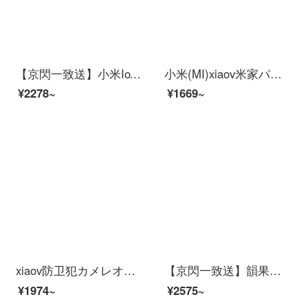
【京閃一致送】小米IoT米家xiaov米家apレインテジョンビディオカメレオン監視HD室内配線360°パノラマ防侵カメラA 1 m家款无1080 p 2.8 mm
小米(MI)xiaov米家パノラマアビデオ防水防塵パナマ視角赤外線夜視AI人型探測広角防カメラ32 G高速メモリ【警告板+延長線+読み取りカード】
¥2278~
¥1669~
xiaov防卫犯カメレオンテテテテテンビトオカメオプロウトア室外防尘防水连マホリモトでHD夜視家庭用モニナイトオンラインオンラインオンライン音声対xikaov
【京閃一致送】韻果小米生態xiaovラインライン2 K防犯カミュ家アプリパノラ300万HDワイヤwifi家庭遠32 Gメモリ
¥1974~
¥2575~