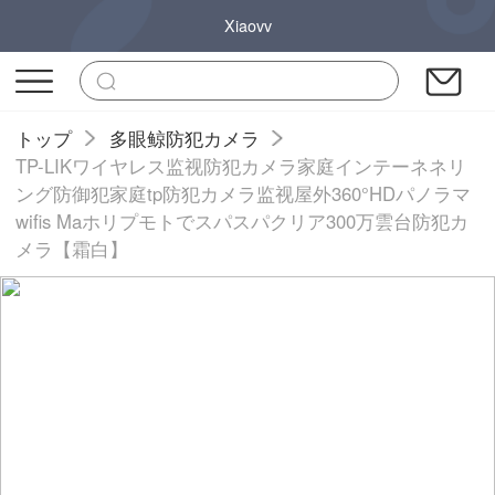
Xiaovv
トップ
多眼鲸防犯カメラ
TP-LIKワイヤレス监视防犯カメラ家庭インテーネネリ
ング防御犯家庭tp防犯カメラ监视屋外360°HDパノラマ
wifis Maホリプモトでスパスパクリア300万雲台防犯カ
メラ【霜白】