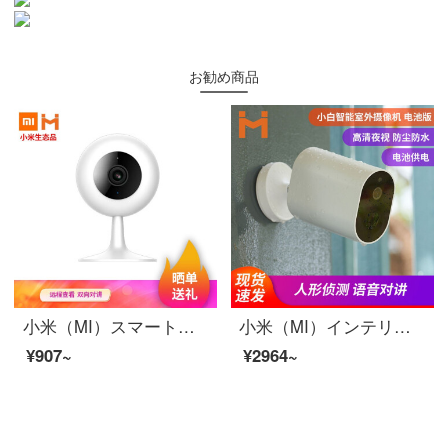
お勧め商品
小米（MI）スマートカメラ1080 Pハイビジョン夜間テレビ家庭用カメラ携帯電話の遠隔wifiネットワークの無線監視カメラC 1は小米の生態を再生する白色のスマートカメラの大衆版1080 pを見ます。
小米（MI）インテリジェントカメラ室外版屋外防水防塵高精細カメラ赤外夜視双方向音声家庭用wiffモニタスポット白インテリジェント屋外カメラ池版白セット一（屋外版カメラ標準装備）
¥907~
¥2964~