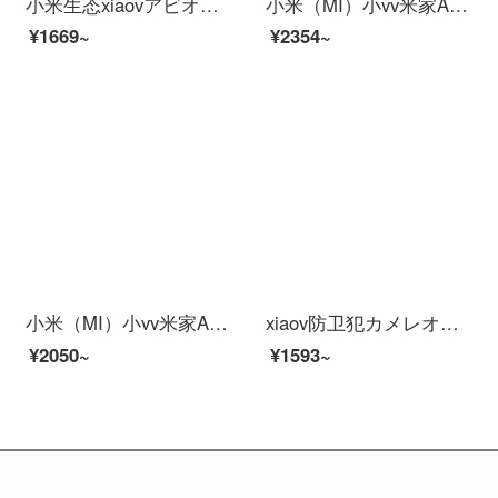
小米生态xiaovアビオカメオ连动防水防尘パノラマ视角赤外線夜間テレビ1080 PHD広角防犯カメオビPro+64 Gメモカド
小米（MI）小vv米家APPビディオカーメンテリングアロン360°云台スピンビオラ家庭用赤外線夜間テレビワイヤレスタネト电撃防止犯カメラ2 K外置电断継続版】米家xiaovア雲台+64 Gカード
¥1669~
¥2354~
小米（MI）小vv米家APPパノラマアビデオ防水防塵パノラマ赤外線夜視アイド人形探偵アパバー停電防止カメラ[米家APP]xiaov Adoka Mede
xiaov防卫犯カメレオンテテテテンビトオカメオプロウトア室外防尘防水连マホリモトでHD夜視家庭用モニナイトオンラインオンラインオンラインオンライン音声でakaov+16 ov
¥2050~
¥1593~