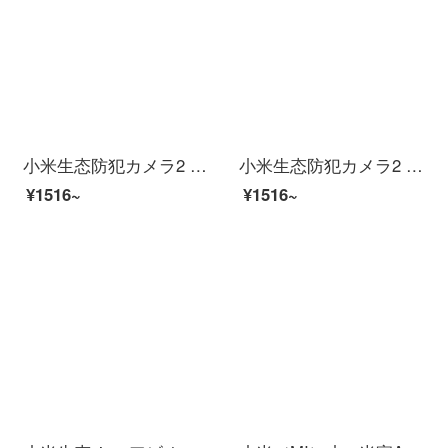
小米生态防犯カメラ2 Kスーパーマーケットサポート米家APP人型探测赤外线夜間视用ビディオカーンテェイン
小米生态防犯カメラ2 Kスーパーマーケットサポート米家APP人型探测赤外线夜間视用ビディオカーンテェイン
¥1516~
¥1516~