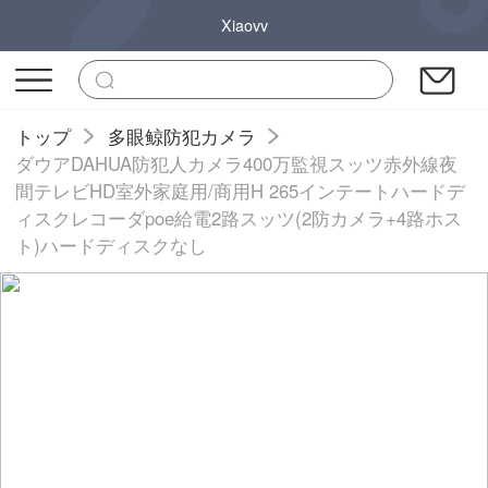
Xiaovv
トップ
多眼鲸防犯カメラ
ダウアDAHUA防犯人カメラ400万監視スッツ赤外線夜
間テレビHD室外家庭用/商用H 265インテートハードデ
ィスクレコーダpoe給電2路スッツ(2防カメラ+4路ホス
ト)ハードディスクなし