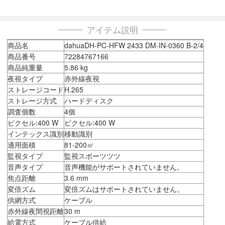
アイテム説明
商品名
dahuaDH-PC-HFW 2433 DM-IN-0360 B-2/4
商品番号
72284767166
商品純重量
5.86 kg
夜視タイプ
赤外線夜視
ストレージコード
H.265
ストレージ方式
ハードディスク
調査個数
4個
ピクセル:400 W
ピクセル:400 W
インテックス識別
移動識別
適用面積
81-200㎡
監視タイプ
監視スポーツツツ
音声タイプ
音声機能がサポートされていません。
焦点距離
3.6 mm
変倍ズム
変倍ズムはサポートされていません。
供網方式
ケーブル
赤外線夜間視距離
30 m
給電方式
ケーブル供給