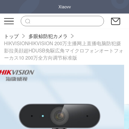
Xiaovv
トップ
多眼鲸防犯カメラ
HIKVISIONHIKVISION 200万主播网上直播电脑防犯摄
影拉美顔超HDUSB免駆広角マイクロフォンオートフォ
ーカス10 200万全方向调节标准版