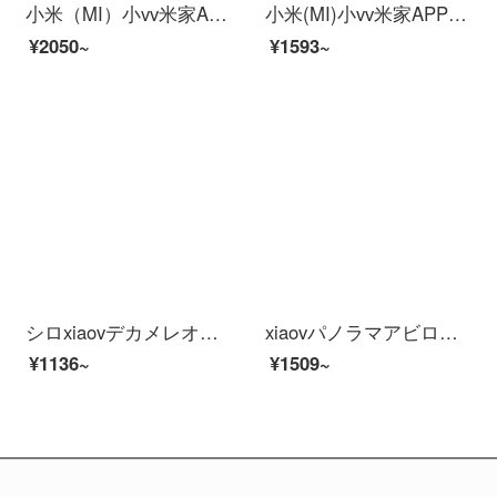
小米（MI）小vv米家APPパノラマアビデオ防水防塵パノラマ赤外線夜視アイド人形探偵アパバー停電防止カメラ[米家APP]xiaov Adoka Mede
小米(MI)小vv米家APPパノラマアビデオ防水防塵パノラマ赤外線夜視AI人型探測アウトラーヌ停電防止カメラ[米家APP]xiaov Adoka Mede
¥2050~
¥1593~
シロxiaovデカメレオン監視HD無料配線360°パノラマ防犯人カメラはすでに米家ap xiaovビディオカメラA 1+礼包に接続されています。
xiaovパノラマアビロデオはすでに米家アプリ防水防塵パノラマ視角赤外線夜視AI人型探測xiaovアビロド防犯カメラPro+32 Gメモカドにアクセスしました。
¥1136~
¥1509~