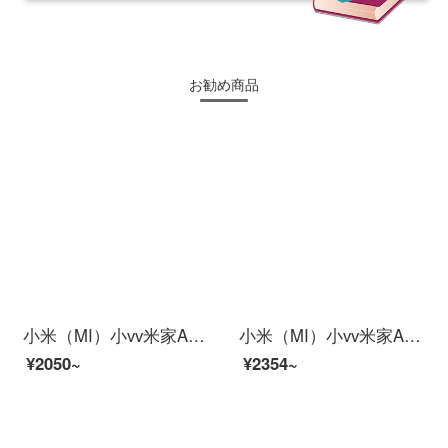
お勧め商品
小米（MI）小vv米家APPビディオカーメンテリングアロン360°云台スピンビオラ家庭用赤外線夜間テレビワイヤレスタネト停電防止カメラ2 K【2 K防水スピン】米家xiaovア雲台+32 Gカード
小米（MI）小vv米家APPビディオカーメンテリングアロン360°云台スピンビオラ家庭用赤外線夜間テレビワイヤレスタネト停電防止カメラ2 K防水スティン米家xiaovア雲台+128 Gカード
¥2050~
¥2354~