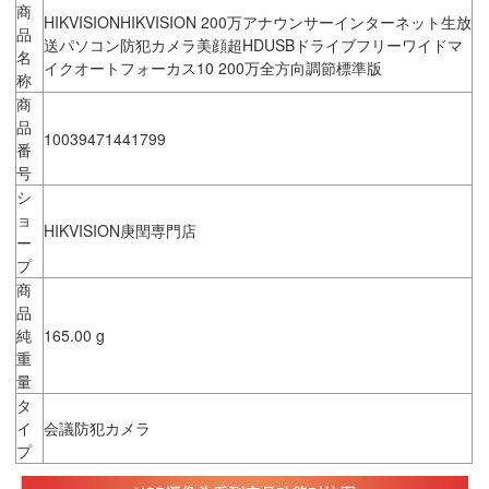
商
HIKVISIONHIKVISION 200万アナウンサーインターネット生放
品
送パソコン防犯カメラ美顔超HDUSBドライブフリーワイドマ
名
イクオートフォーカス10 200万全方向調節標準版
称
商
品
10039471441799
番
号
シ
ョ
HIKVISION庚閏専門店
ー
プ
商
品
純
165.00 g
重
量
タ
イ
会議防犯カメラ
プ