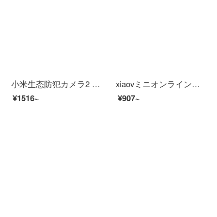
小米生态防犯カメラ2 Kスーパーマーケットサポート米家APP人型探测赤外线夜間视用ビディオカーンテェイン
xiaovミニオンラインオンラインオンラインショッピングモール【V 380款】+32 Gメモアカードド
¥1516~
¥907~