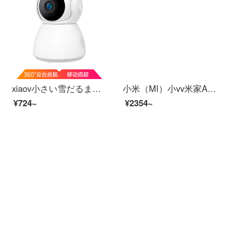
xiaov小さい雪だるまの監視カメラの家庭用の長距離の携帯電話は無線ネットワークの高清のモニタの360度の全景の雲台のネットの高清wifiの音声につながって言います。
小米（MI）小vv米家APPビディオカーメンテリングアロン360°云台スピンビオラ家庭用赤外線夜間テレビワイヤレスタネト停電防止カメラ2 K防水スティン米家xiaovア雲台+128 Gカード
¥724~
¥2354~