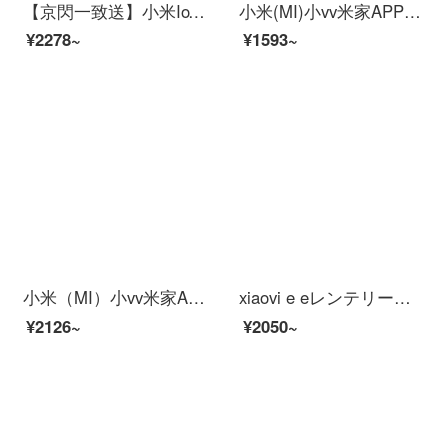
【京閃一致送】小米IoT米家xiaov米家apレインテジョンビディオカメレオン監視HD室内配線360°パノラマ防侵カメラA 1 m家款无1080 p 2.8 mm
小米(MI)小vv米家APPパノラマアビデオ防水防塵パノラマ赤外線夜視AI人型探測アウトラーヌ停電防止カメラ[米家APP]xiaov Adoka Mede
¥2278~
¥1593~
小米（MI）小vv米家APPビディオカーメンテリングアロン360°云台スピンビオラ家庭用赤外線夜間テレビワイヤラインテーネット停電防止カーメーラ2 K【外付け停電継続版】米家xiaovア雲台+16 G
xiaovi e eレンテリージェーヌ防水防塵パノラ赤外線夜視人型探測アウドゥアバワイ広角防衛カメラ【小米IOT連動】pro do
¥2126~
¥2050~