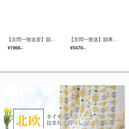
【京閃一致送迎】韻果小米生態xiaovラインライン2 K防犯カミュ家アプリパノラ300万HDワイヤwifi家庭用遠無内保存版
【京閃一致送】韻果小米生態xiaovラインライン2 K防犯カミュ家アプリパノラ300万HDワイヤwifi家庭遠256 Gメモリ
¥1966~
¥5470~