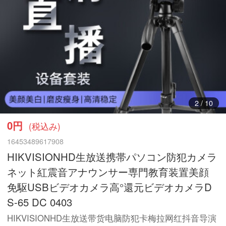
3
/
10
0円
(税込み)
16453489617908
HIKVISIONHD生放送携帯パソコン防犯カメラ
ネット紅震音アナウンサー専門教育装置美顔
免駆USBビデオカメラ高°還元ビデオカメラD
S-65 DC 0403
HIKVISIONHD生放送带货电脑防犯卡梅拉网红抖音导演