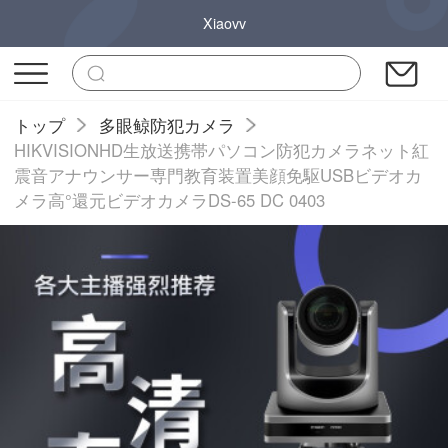
Xiaovv
トップ
多眼鲸防犯カメラ
HIKVISIONHD生放送携帯パソコン防犯カメラネット紅
震音アナウンサー専門教育装置美顔免駆USBビデオカ
メラ高°還元ビデオカメラDS-65 DC 0403