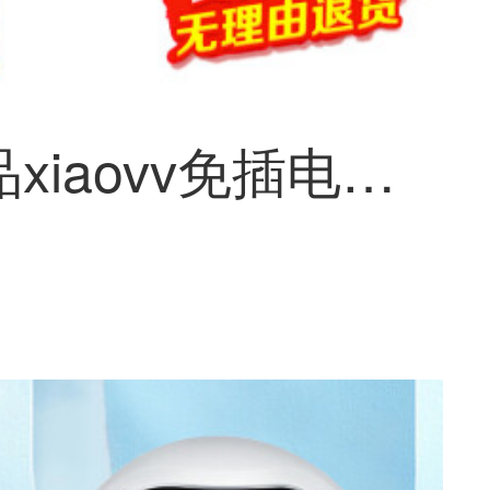
小米有品xiaovv免插电HD防犯カメラ室外防水モニター家用ビデオカメラパノラマアウトドア太陽光エネルギー4gスピン雲台ワイヤレス球机 アウトドア雲台ビデオカメラ 4G太陽光エネルギー版