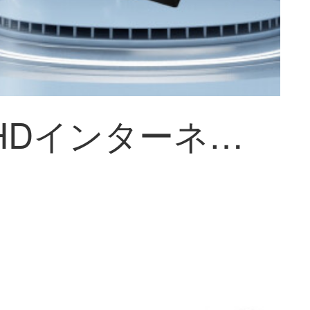
xiaovv HDインターネット直播USB防犯カメラ电脑リモートで视频会议多平台兼容无需驱动带麦克风