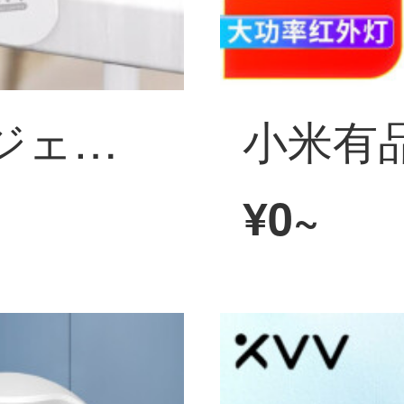
xiaovv インテリジェント婴儿监护器2K版已接入米家ワイヤレスwifiリモートでモニター哭声检测实时警報人形侦测防犯カメラC1 【升级版】米家款インテリジェント婴儿监护器
¥0~