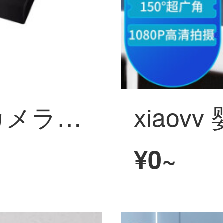
xiaovv电脑防犯カメラusb防犯カメラHDモニター带麦克风インターネット会议视频直播防犯カメラ xiaovv电脑防犯カメラ
¥0~