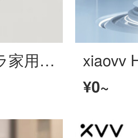
xiaovv 防犯カメラ家用商用モニター海螺半球ワイヤレスビデオカメラ家用门店室内吸顶式監視ビデオカメラ赤外線夜視 雲台海螺机+64Gメモリカード
¥0~