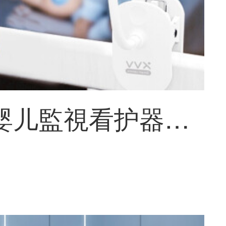
xiaovv 婴儿監視看护器接入米家appインテリジェントAI童监视リモートで看护机带哭声監視娃宝宝防犯カメラ xiaovvインテリジェント婴儿监护器-标一致