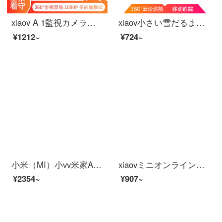
xiaov A 1監視カメラハイビジョンモニタ家庭用無線ネットワークカメラ室内スマートホーム動画ハイビジョン夜間テレビスマートパノラマ
xiaov小さい雪だるまの監視カメラの家庭用の長距離の携帯電話は無線ネットワークの高清のモニタの360度の全景の雲台のネットの高清wifiの音声につながって言います。
¥1212~
¥724~
小米（MI）小vv米家APPビディオカーメンテリングアロン360°云台スピンビオラ家庭用赤外線夜間テレビワイヤレスタネト停電防止カメラ2 K防水スティン米家xiaovア雲台+128 Gカード
xiaovミニオンラインオンラインオンラインショッピングモール【V 380款】+32 Gメモアカードド
¥2354~
¥907~