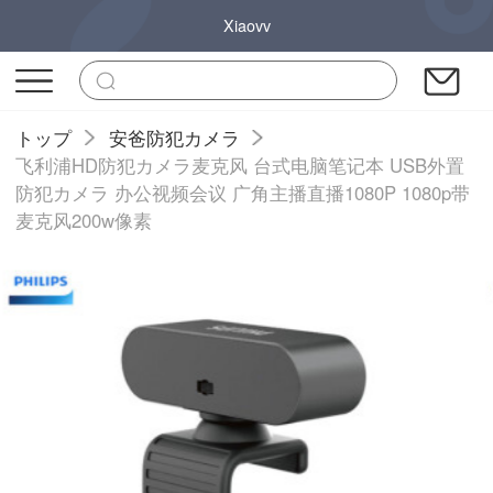
Xiaovv
トップ
安爸防犯カメラ
飞利浦HD防犯カメラ麦克风 台式电脑笔记本 USB外置
防犯カメラ 办公视频会议 广角主播直播1080P 1080p带
麦克风200w像素