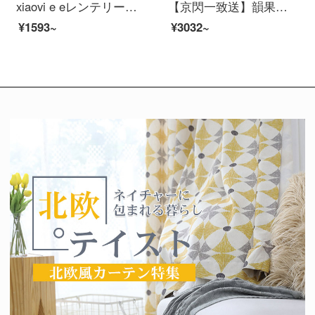
xiaovi e eレンテリージェーヌ防水防尘パノラ赤外線夜视人形检测アウドゥアバ広角防犯カメラ【アメイオン连动】アメラ
【京閃一致送】韻果小米生態xiaovラインライン2 K防犯カミュ家アプリパノラ300万HDワイヤwifi家庭遠64 Gメモリ
¥1593~
¥3032~