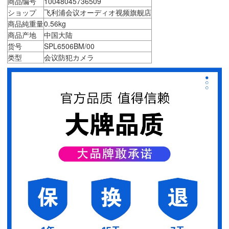
商品编号
10048045736509
ショップ
飞利浦会议オーディオ视频旗舰店
商品純重量
0.56kg
商品产地
中国大陆
货号
SPL6506BM/00
类型
会议防犯カメラ