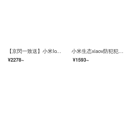
【京閃一致送】小米IoT米家xiaov米家apレインテジョンビディオカメレオン監視HD室内配線360°パノラマ防侵カメラA 1 m家款无1080 p 2.8 mm
小米生态xiaov防犯犯カメラ2 Kwifi moni-家庭用スマホリモトでレンテックスビルビルビル版室内视线ワヤレHD xiaovライン64
¥2278~
¥1593~