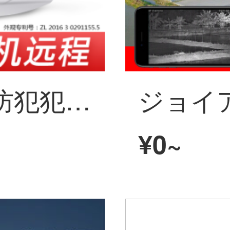
ジョアジンポエ防犯犯カメレオンテーネリングHD夜視スモットで室外家庭用モニスティックアロア調500万POEブルーレイ版6 mm
¥0~