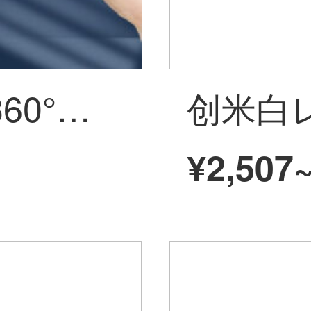
ジョアワイヤレ360°防犯カメラ家庭用庭モニタタ死角なしスマホリモトでHD夜間テレビ屋外5 MPフルカラナイトアップグレード版+停電監視64 G
¥2,507