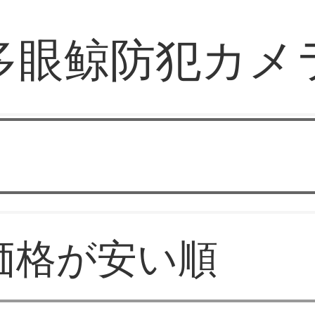
多眼鲸防犯カメ
Xiaovv
価格が安い順