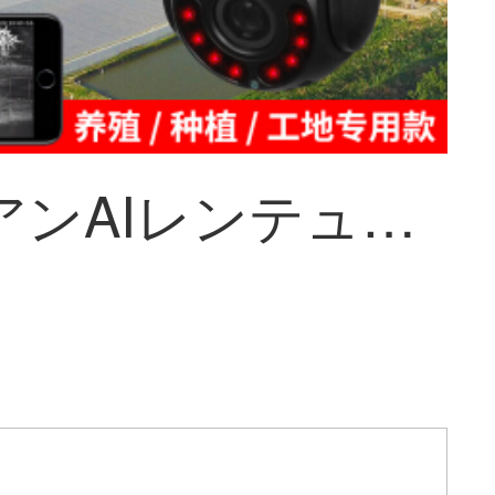
ジョイアンAIレンテュージェント人型自動追跡ボール機4 g人体追跡人顔拡大監視防犯カミラ360°移動人行追跡4 G+WiFi+双方向トーク+全黒級+128 G 5 MP