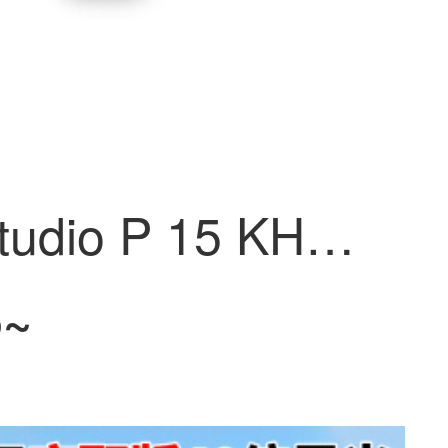
宝利通studio P 15 KHD防犯カメラ90°広角免駆動USB 4倍ズム会議防止カメラ内蔵ノイズ低減マイク
5~