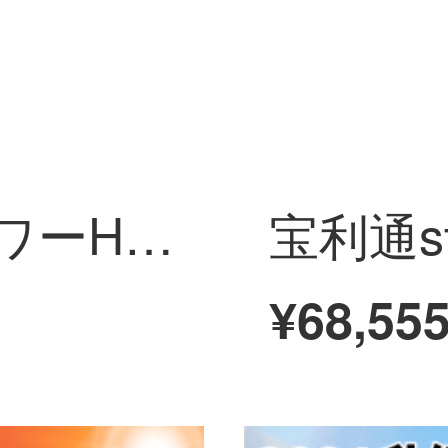
HIKVISION INタワーHDDレコーダー監視NVR HD監視ホスト4 8 16番H.265コード7808 N-K 1\/C【4番•インテル人車偵察】7804 N-Z 1/X
¥68,55