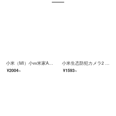
小米（MI）小vv米家APPビディオカーメンテリングアロン360°云台スピンビオラ家庭用赤外線夜間テレビワイヤレスタネット停電防止カメラ2 K【2 K防水スピン】米家xiaovア雲台+16 G
小米生态防犯カメラ2 Kスーパーマーケットサポート米家APP人型探测赤外线夜間视用ビディオカーリング64
¥2004~
¥1593~