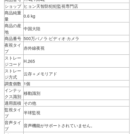
ショップ
ヒョン天智防犯犯監視専門店
商品純重
0.6 kg
量
商品の産
中国大陸
地
商品番号
500万パノラ·ビディオ·カメラ
夜視タイ
赤外線夜視
プ
ストレー
H.265
ジコード
ストレー
云存＋メモリアド
ジ方式
調査個数
1個
インテッ
移動識別
クス識別
適用面積
その他
監視タイ
半球監視
プ
音声タイ
音声機能がサポートされていません。
プ