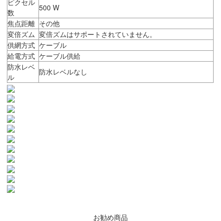
ピクセル
500 W
数
焦点距離
その他
変倍ズム
変倍ズムはサポートされていません。
供網方式
ケーブル
給電方式
ケーブル供給
防水レベ
防水レベルなし
ル
お勧め商品