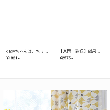
xiaovちゃんは、ちょっとイインテリーです。赤ちゃんの保護器として、ミトさんは、泣いている警報を監視します。カメレオン・テージさんは、赤ちゃんの保護器として、赤ちゃんを監視します。
【京閃一致送】韻果小米生態xiaovラインライン2 K防犯カミュ家アプリパノラ300万HDワイヤwifi家庭遠32 Gメモリ
¥1821~
¥2575~