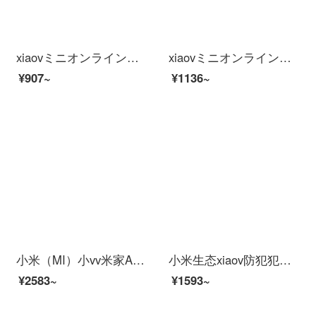
xiaovミニオンラインオンラインオンラインショッピングモール【V 380款】+32 Gメモアカードド
xiaovミニオンラインオンラインオンラインショッピングモール【V 380款】+64 Gメモアカードド
¥907~
¥1136~
小米（MI）小vv米家APPビディオカーメンテリングアロン360°云台スピンビオラ家庭用赤外線夜間テレビワイヤレスタネト电撃防止犯カメラ2 K外置続航版米家xiaovアムード+128 Gカード
小米生态xiaov防犯犯カメラ2 Kwifi moni-家庭用スマホリモトでレンテックスビルビルビル版室内视线ワヤレHD xiaovライン64
¥2583~
¥1593~